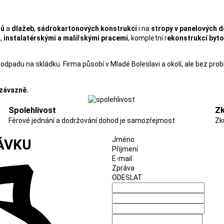
dů
a
dlažeb
,
sádrokartonových konstrukcí
i na
stropy v panelových 
i,
instalatérskými a malířskými pracemi
, kompletní r
ekonstrukcí byto
 odpadu na skládku. Firma působí v Mladé Boleslavi a okolí, ale bez pr
závazně.
Spolehlivost
Zk
Férové jednání a dodržování dohod je samozřejmost
Zk
Jméno
ÁVKU
Příjmení
E-mail
Zpráva
ODESLAT